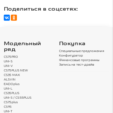
Поделиться в соцсетях:
Модельный
Покупка
ряд
Специальные предложения
Конфигуратор
CS75PRO
Финансовые программы
UNI-S
Запись на тест-драйв
UNI-V
CS75PLUS NEW
CS35 MAX
ALSVIN
EADOplus
UNI-L
CS35PLUS
UNI-S / CS55PLUS
CS75plus
CS95
UNI-T